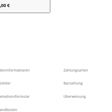
,00
€
deninformationen
Zahlungsarten
letter
Barzahlung
amationsformular
Überweisung
sandkosten