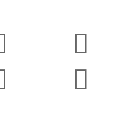



