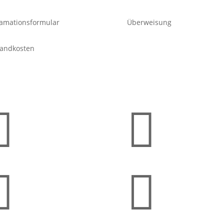
amationsformular
Überweisung
sandkosten



