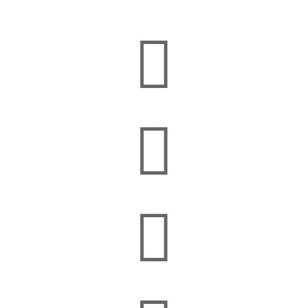


