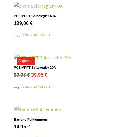
PCS MPPT Solarregler 40A
129,00
€
zzgl.
Versandkosten
Angebot!
PCS MPPT Solarregler 20A
Ursprünglicher
Aktueller
89,95
€
39,95
€
Preis
Preis
zzgl.
Versandkosten
war:
ist:
89,95 €
39,95 €.
Batterie Polklemmen
14,95
€