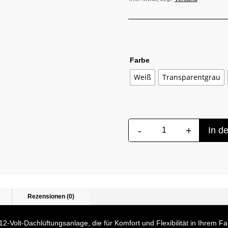
Farbe
Weiß
Transparentgrau
-
+
In d
PLUS
FAN
Dachlüfter
12V
|
Neues
Rezensionen (0)
Modell,
Neue
 12-Volt-Dachlüftungsanlage, die für Komfort und Flexibilität in Ihrem F