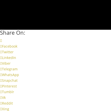
Share On:
Facebook
Twitter
LinkedIn
Viber
Telegram
WhatsApp
Snapchat
Pinterest
Tumblr
Vk
Reddit
Xing