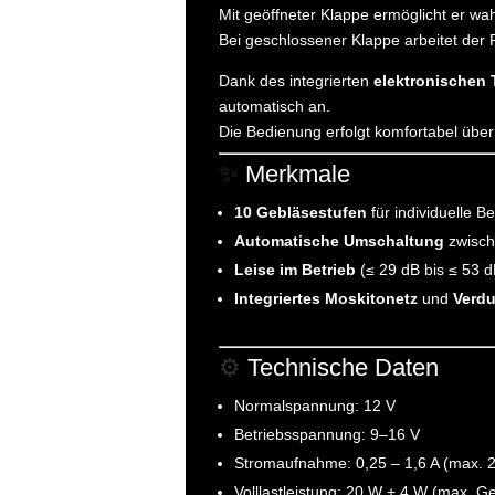
Mit geöffneter Klappe ermöglicht er wa
Bei geschlossener Klappe arbeitet de
Dank des integrierten
elektronischen
automatisch an.
Die Bedienung erfolgt komfortabel übe
✨
Merkmale
10 Gebläsestufen
für individuelle B
Automatische Umschaltung
zwisch
Leise im Betrieb
(≤ 29 dB bis ≤ 53 d
Integriertes Moskitonetz
und
Verdu
⚙️
Technische Daten
Normalspannung: 12 V
Betriebsspannung: 9–16 V
Stromaufnahme: 0,25 – 1,6 A (max. 2,
Volllastleistung: 20 W + 4 W (max. G