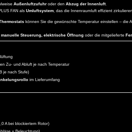
Platine
hlweise
Außenluftzufuhr
oder den
Abzug der Innenluft
.
|
r PLUS FAN als
Umluftsystem
, das die Innenraumluft effizient zirkulieren
Menge
 Thermostats
können Sie die gewünschte Temperatur einstellen – die 
r
manuelle Steuerung, elektrische Öffnung
oder die mitgelieferte
Fe
elüftung
en Zu- und Abluft je nach Temperatur
B je nach Stufe)
nkelungsrollo
im Lieferumfang
0 A bei blockiertem Rotor)
ebläse + Beleuchtung)