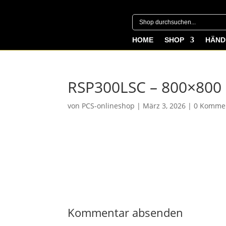
HOME
SHOP
HÄND
RSP300LSC – 800×800
von
PCS-onlineshop
|
März 3, 2026
|
0 Komme
Kommentar absenden