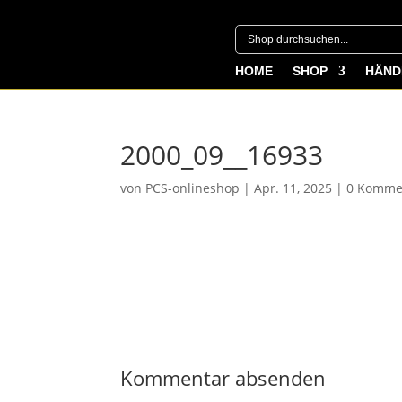
HOME
SHOP
HÄND
2000_09__16933
von
PCS-onlineshop
|
Apr. 11, 2025
|
0 Komme
Kommentar absenden