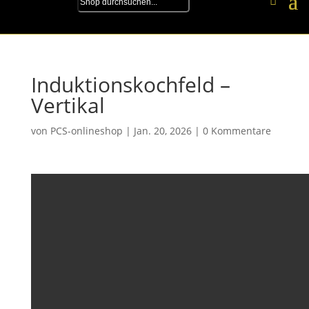
Induktionskochfeld –
Vertikal
von
PCS-onlineshop
|
Jan. 20, 2026
|
0 Kommentare