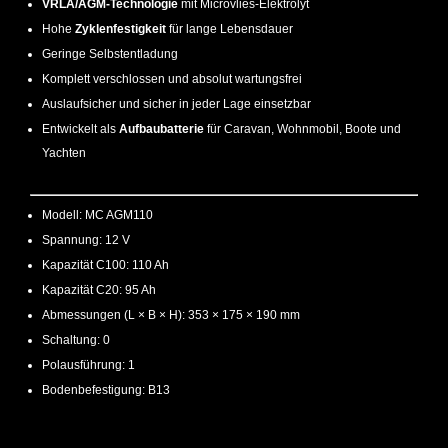
VRLA/AGM-Technologie
mit Microvlies-Elektrolyt
Hohe
Zyklenfestigkeit
für lange Lebensdauer
Geringe Selbstentladung
Komplett verschlossen und absolut wartungsfrei
Auslaufsicher und sicher in jeder Lage einsetzbar
Entwickelt als
Aufbaubatterie
für Caravan, Wohnmobil, Boote und
Yachten
Modell: MC AGM110
Spannung: 12 V
Kapazität C100: 110 Ah
Kapazität C20: 95 Ah
Abmessungen (L × B × H): 353 × 175 × 190 mm
Schaltung: 0
Polausführung: 1
Bodenbefestigung: B13