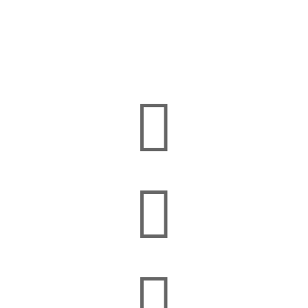


