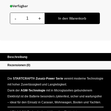
Verfügbar
-
+
Startcraft AGM Batterie 95 AH Menge
In den Warenkorb
Beschreibung
Rezensionen (0)
Die
STARTCRAFT® Zusatz-Power Serie
vereint moderne Technologie
mit hoher Zuverlässigkeit und Langlebigkeit.
Dank der
AGM-Technologie
mit in Microglasvlies gebundenem
Elektrolyt ist die Batterie besonders zyklenfest, sicher und wartungsfrei
– ideal für den Einsatz in Caravan, Wohnwagen, Booten und Yachten.