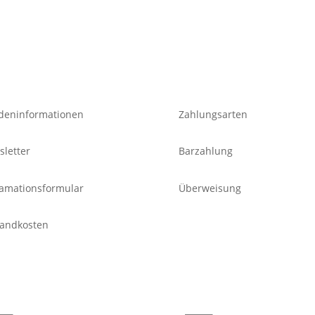
deninformationen
Zahlungsarten
letter
Barzahlung
amationsformular
Überweisung
sandkosten