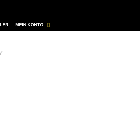
LER
MEIN KONTO
h“