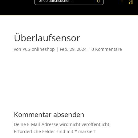
Überlaufsensor
von
PCS-onlineshop
|
Feb. 29, 2024
|
0 Kommentare
Kommentar absenden
Deine E-Mail-Adresse wird nicht veröffentlicht.
Erforderliche Felder sind mit
*
markiert