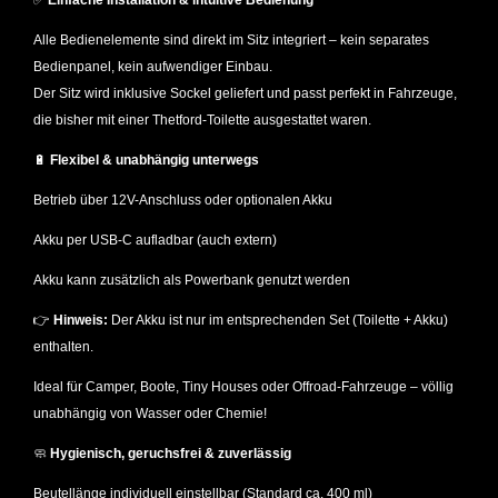
✅
Einfache Installation & intuitive Bedienung
Alle Bedienelemente sind direkt im Sitz integriert – kein separates
Bedienpanel, kein aufwendiger Einbau.
Der Sitz wird inklusive Sockel geliefert und passt perfekt in Fahrzeuge,
die bisher mit einer Thetford-Toilette ausgestattet waren.
🔋
Flexibel & unabhängig unterwegs
Betrieb über 12V-Anschluss oder optionalen Akku
Akku per USB-C aufladbar (auch extern)
Akku kann zusätzlich als Powerbank genutzt werden
👉
Hinweis:
Der Akku ist nur im entsprechenden Set (Toilette + Akku)
enthalten.
Ideal für Camper, Boote, Tiny Houses oder Offroad-Fahrzeuge – völlig
unabhängig von Wasser oder Chemie!
🧼
Hygienisch, geruchsfrei & zuverlässig
Beutellänge individuell einstellbar (Standard ca. 400 ml)