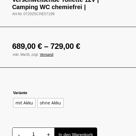
Camping WC chemiefrei |
Art-Nr.
072025CHE57199
689,00
€
–
729,00
€
inkl. MwSt, zzgl.
Versand
Variante
mit Akku
ohne Akku
-
+
Verschweißende Toilette 12V | Camping WC chemiefrei | Menge
In den Warenkorb