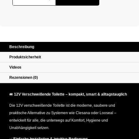
Beschreibung
Produktsicherheit
Videos
Rezensionen (0)
🚐
12V Verschweißende Toilette – kompakt, smart & alltagstauglich
Die 12V verschweißende Toilette ist die moderne, saubere und
praktische Alternative zu Systemen wie Clesana oder Looseal –
entwickelt für alle, die unterwegs auf Komfort, Hygiene und
Unabhängigkeit setzen.