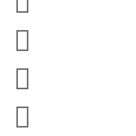



