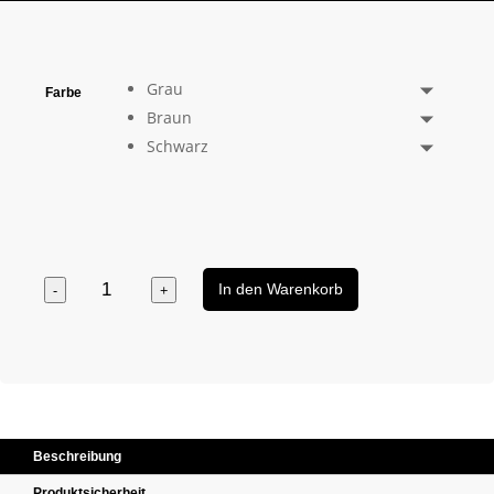
Grau
Farbe
Braun
Schwarz
Echtlederband Menge
-
+
In den Warenkorb
Beschreibung
Produktsicherheit