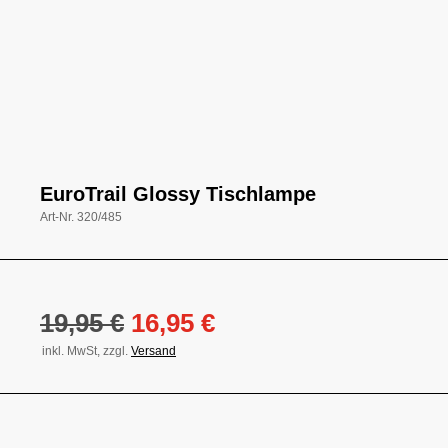
EuroTrail Glossy Tischlampe
Art-Nr.
320/485
Ursprünglicher
Aktueller
19,95
€
16,95
€
Preis
Preis
inkl. MwSt, zzgl.
Versand
war:
ist:
19,95 €
16,95 €.