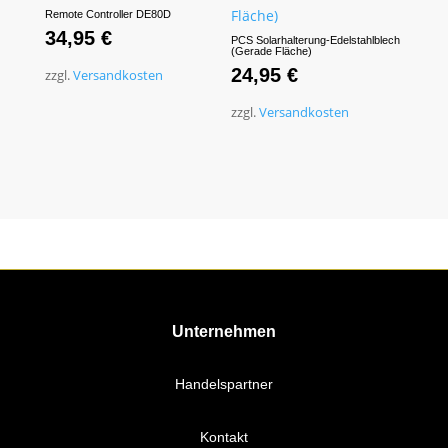
Remote Controller DE80D
34,95
€
PCS Solarhalterung-Edelstahlblech
(Gerade Fläche)
24,95
€
zzgl.
Versandkosten
zzgl.
Versandkosten
Unternehmen
Handelspartner
Kontakt