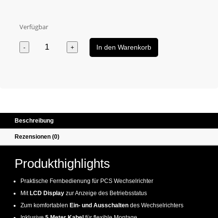
Verfügbar
Remote Controller CRD80 Menge
-
+
In den Warenkorb
Beschreibung
Rezensionen (0)
Produkthighlights
Praktische Fernbedienung für PCS Wechselrichter
Mit
LCD Display
zur Anzeige des Betriebsstatus
Zum komfortablen
Ein- und Ausschalten
des Wechselrichters
Inklusive
5 Meter Kabel
für flexible Montage