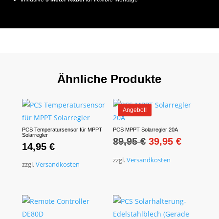
Ähnliche Produkte
Angebot!
PCS Temperatursensor für MPPT
PCS MPPT Solarregler 20A
Solarregler
Ursprünglicher
Aktuelle
89,95
€
39,95
€
14,95
€
Preis
Preis
zzgl.
Versandkosten
zzgl.
Versandkosten
war:
ist:
89,95 €
39,95 €.