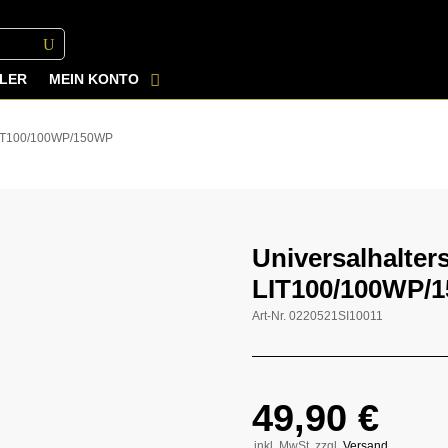
LER
MEIN KONTO
r LIT100/100WP/150WP
Universalhalters
LIT100/100WP/
Art-Nr.
0220521SI10011
49,90
€
inkl. MwSt, zzgl.
Versand