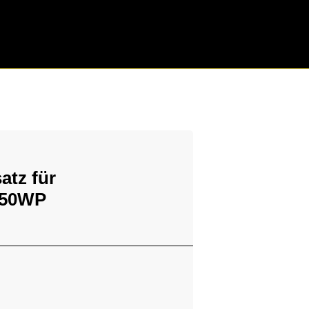
atz für
150WP