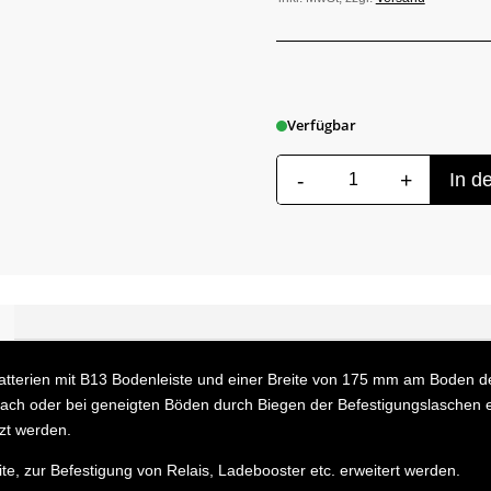
Verfügbar
-
+
In d
Universalhaltersatz
für
LIT100/100WP/150WP
Menge
Batterien mit B13 Bodenleiste und einer Breite von 175 mm am Boden d
ch oder bei geneigten Böden durch Biegen der Befestigungslaschen er
zt werden.
te, zur Befestigung von Relais, Ladebooster etc. erweitert werden.