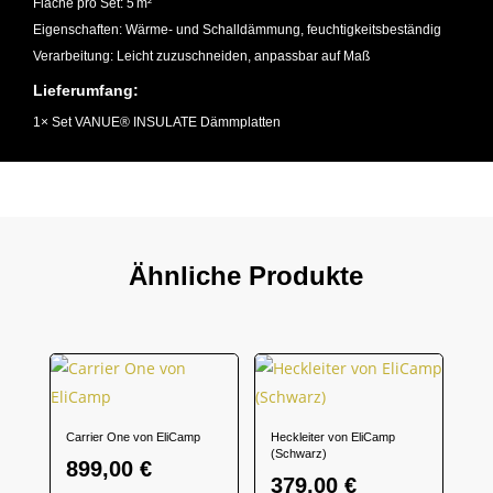
Fläche pro Set: 5 m²
Eigenschaften: Wärme- und Schalldämmung, feuchtigkeitsbeständig
Verarbeitung: Leicht zuzuschneiden, anpassbar auf Maß
Lieferumfang:
1× Set VANUE® INSULATE Dämmplatten
Ähnliche Produkte
Carrier One von EliCamp
Heckleiter von EliCamp
(Schwarz)
899,00
€
379,00
€