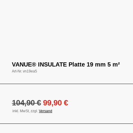
VANUE® INSULATE Platte 19 mm 5 m²
Art-Nr.
vn19ea5
Ursprünglicher
Aktueller
104,90
€
99,90
€
Preis
Preis
inkl. MwSt, zzgl.
Versand
war:
ist:
104,90 €
99,90 €.