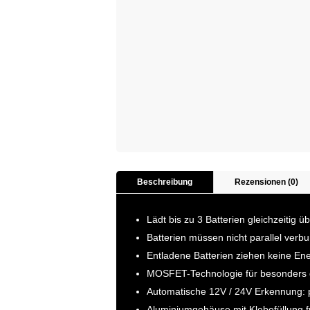
Beschreibung
Rezensionen (0)
Lädt bis zu 3 Batterien gleichzeitig 
Batterien müssen nicht parallel ve
Entladene Batterien ziehen keine En
MOSFET-Technologie für besonders 
Automatische 12V / 24V Erkennung: p
Aluminiumgehäuse mit Klebefüllung fü