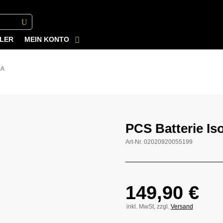
LER
MEIN KONTO
0A
PCS Batterie Is
Art-Nr.
02020920055199
149,90
€
inkl. MwSt, zzgl.
Versand