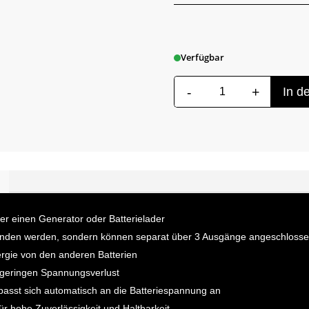
Verfügbar
-
+
In d
PCS
Batterie
Isolator
200A
Menge
über einen Generator oder Batterielader
rbunden werden, sondern können separat über 3 Ausgänge angeschloss
ergie von den anderen Batterien
geringen Spannungsverlust
asst sich automatisch an die Batteriespannung an
r hohe Zuverlässigkeit und Haltbarkeit